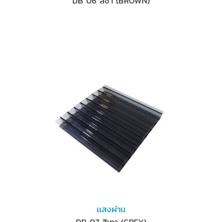
DB 06 สีชา (BROWN)
เเสงผ่าน
DB 07 สีเทา (GREY)