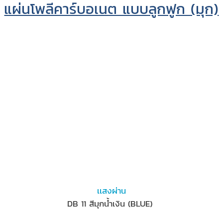
แผ่นโพลีคาร์บอเนต แบบลูกฟูก (มุก)
เเสงผ่าน
DB 11 สีมุกน้ำเงิน (BLUE)